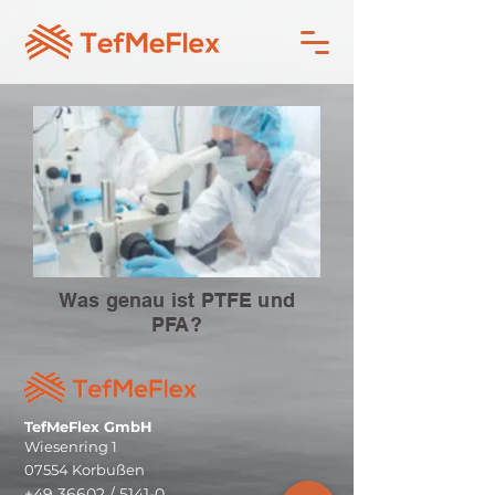
Was genau ist PTFE und
PFA?
TefMeFlex GmbH
Wiesenring 1
07554 Korbußen
+49 36602 / 5141-0