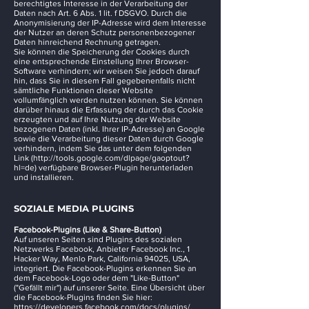
berechtigtes Interesse in der Verarbeitung der
Daten nach Art. 6 Abs. 1 lit. f DSGVO. Durch die
Anonymisierung der IP-Adresse wird dem Interesse
der Nutzer an deren Schutz personenbezogener
Daten hinreichend Rechnung getragen.
Sie können die Speicherung der Cookies durch
eine entsprechende Einstellung Ihrer Browser-
Software verhindern; wir weisen Sie jedoch darauf
hin, dass Sie in diesem Fall gegebenenfalls nicht
sämtliche Funktionen dieser Website
vollumfänglich werden nutzen können. Sie können
darüber hinaus die Erfassung der durch das Cookie
erzeugten und auf Ihre Nutzung der Website
bezogenen Daten (inkl. Ihrer IP-Adresse) an Google
sowie die Verarbeitung dieser Daten durch Google
verhindern, indem Sie das unter dem folgenden
Link (
http://tools.google.com/dlpage/gaoptout?
hl=de)
verfügbare Browser-Plugin herunterladen
und installieren.
SOZIALE MEDIA PLUGINS
Facebook-Plugins (Like & Share-Button)
Auf unseren Seiten sind Plugins des sozialen
Netzwerks Facebook, Anbieter Facebook Inc., 1
Hacker Way, Menlo Park, California 94025, USA,
integriert. Die Facebook-Plugins erkennen Sie an
dem Facebook-Logo oder dem "Like-Button"
("Gefällt mir") auf unserer Seite. Eine Übersicht über
die Facebook-Plugins finden Sie hier:
https://developers.facebook.com/docs/plugins/.