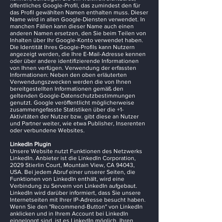
öffentliches Google-Profil, das zumindest den für
das Profil gewählten Namen enthalten muss. Dieser
Name wird in allen Google-Diensten verwendet. In
manchen Fällen kann dieser Name auch einen
anderen Namen ersetzen, den Sie beim Teilen von
Inhalten über Ihr Google-Konto verwendet haben.
Die Identität Ihres Google-Profils kann Nutzern
angezeigt werden, die Ihre E-Mail-Adresse kennen
oder über andere identifizierende Informationen
von Ihnen verfügen. Verwendung der erfassten
Informationen: Neben den oben erläuterten
Verwendungszwecken werden die von Ihnen
bereitgestellten Informationen gemäß den
geltenden Google-Datenschutzbestimmungen
genutzt. Google veröffentlicht möglicherweise
zusammengefasste Statistiken über die +1-
Aktivitäten der Nutzer bzw. gibt diese an Nutzer
und Partner weiter, wie etwa Publisher, Inserenten
oder verbundene Websites.
LinkedIn Plugin
Unsere Website nutzt Funktionen des Netzwerks
LinkedIn. Anbieter ist die LinkedIn Corporation,
2029 Stierlin Court, Mountain View, CA 94043,
USA. Bei jedem Abruf einer unserer Seiten, die
Funktionen von LinkedIn enthält, wird eine
Verbindung zu Servern von LinkedIn aufgebaut.
LinkedIn wird darüber informiert, dass Sie unsere
Internetseiten mit Ihrer IP-Adresse besucht haben.
Wenn Sie den "Recommend-Button" von LinkedIn
anklicken und in Ihrem Account bei LinkedIn
eingeloggt sind, ist es LinkedIn möglich, Ihren