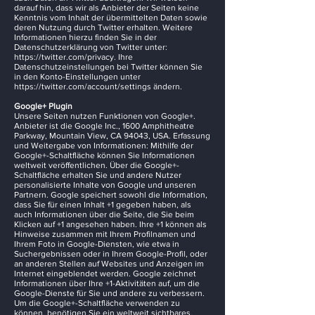
darauf hin, dass wir als Anbieter der Seiten keine
Kenntnis vom Inhalt der übermittelten Daten sowie
deren Nutzung durch Twitter erhalten. Weitere
Informationen hierzu finden Sie in der
Datenschutzerklärung von Twitter unter:
https://twitter.com/privacy.
Ihre
Datenschutzeinstellungen bei Twitter können Sie
in den Konto-Einstellungen unter
https://twitter.com/account/settings
ändern.
Google+ Plugin
Unsere Seiten nutzen Funktionen von Google+.
Anbieter ist die Google Inc., 1600 Amphitheatre
Parkway, Mountain View, CA 94043, USA. Erfassung
und Weitergabe von Informationen: Mithilfe der
Google+-Schaltfläche können Sie Informationen
weltweit veröffentlichen. Über die Google+-
Schaltfläche erhalten Sie und andere Nutzer
personalisierte Inhalte von Google und unseren
Partnern. Google speichert sowohl die Information,
dass Sie für einen Inhalt +1 gegeben haben, als
auch Informationen über die Seite, die Sie beim
Klicken auf +1 angesehen haben. Ihre +1 können als
Hinweise zusammen mit Ihrem Profilnamen und
Ihrem Foto in Google-Diensten, wie etwa in
Suchergebnissen oder in Ihrem Google-Profil, oder
an anderen Stellen auf Websites und Anzeigen im
Internet eingeblendet werden. Google zeichnet
Informationen über Ihre +1-Aktivitäten auf, um die
Google-Dienste für Sie und andere zu verbessern.
Um die Google+-Schaltfläche verwenden zu
können, benötigen Sie ein weltweit sichtbares,