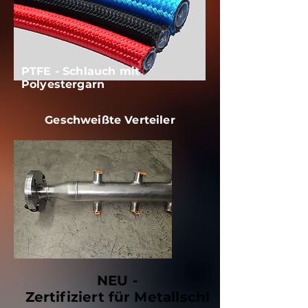
PTFE - Schlauch mit
Polyestergarn
Geschweißte Verteiler
NEU -
Zertifiziert
für
Metallschl